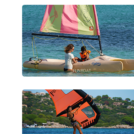
Da scoprire in lezioni private o a noleggio. Ideale per i
tuoi piccoli a partire dai 5 anni 🙂
leggere di più
FUNBOAT
Il nuovo emozionante giocattolo per i riders 😉 Da
scoprire nelle lezioni private
leggere di più