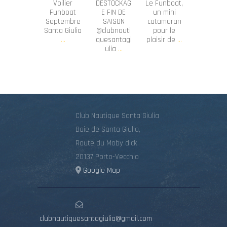
Voilier
DESTOCKAG
Le Funboat,
Funboat
E FIN DE
un mini
Septembre
SAISON
catamaran
Santa Giulia
@clubnauti
pour le
...
quesantagi
plaisir de
...
ulia
...
Club Nautique Santa Giulia
Baie de Santa Giulia,
Route du Moby dick
20137 Porto-Vecchio
Google Map
clubnautiquesantagiulia@gmail.com