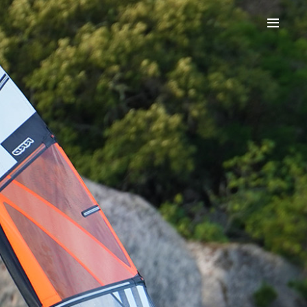
HOME
WINDSURF
WINGFOIL
PADDLE
CANOA
FUNBOAT
STAGES
PREZZI
SPOT
CONTATTO