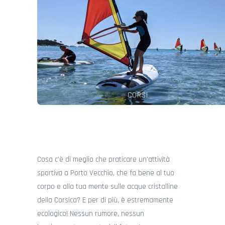
Tutti i livelli! Per bambini a partire da 7 anni e adulti fino a
100 anni 😉 Con la famiglia, gli amici, da soli. 5 sessioni
di 2 ore dal lunedì al venerdì – Disponibile in alta
stagione
leggere di più
CORSI
Cosa c’è di meglio che praticare un’attività
sportiva a Porto Vecchio, che fa bene al tuo
corpo e alla tua mente sulle acque cristalline
della Corsica? E per di più, è estremamente
ecologico! Nessun rumore, nessun