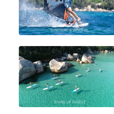
e noleggi per tutti i livelli
leggere di più
WINDSURF & WINDFOIL
Vuoi scivolare in un ambiente da sogno? È qui 😉 Guida
tranquilla o sportiva, dipende da te.
leggere di più
STAND-UP PADDLE