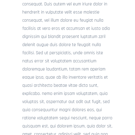
CONTACT
consequat. Duis autem vel eum iriure dolor in
hendrerit in vulputate velit esse molestie
consequat, vel illum dolore eu feugiat nulla
facilisis at vero eros et accumsan et iusto odio
dignissim qui blandit praesent luptatum zzril
delenit augue duis dolore te feugait nulla
facilisi. Sed ut perspiciatis, unde omnis iste
natus error sit voluptatem accusantium
doloremque laudantium, totam rem aperiam
eaque ipsa, quae ab illo inventore veritatis et
quasi architecto beatae vitae dicta sunt,
explicabo. nemo enim ipsam voluptatem, quia
voluptas sit, aspernatur aut odit aut fugit, sed
quia consequuntur magni dolores eos, qui
ratione voluptatem sequi nesciunt, neque porro
quisquam est, qui dolorem ipsum, quia dolor sit,
amet, consectetur, adipisci velit, sed quia non