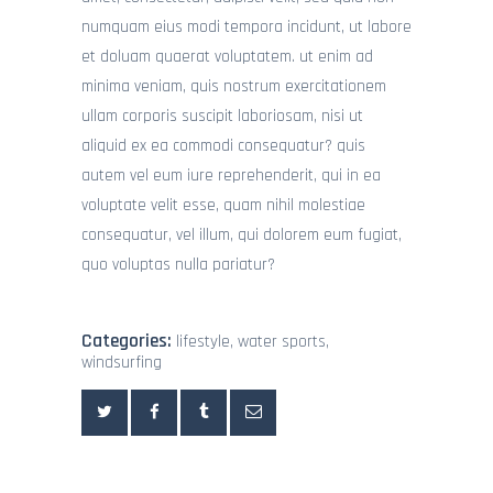
numquam eius modi tempora incidunt, ut labore
et doluam quaerat voluptatem. ut enim ad
minima veniam, quis nostrum exercitationem
ullam corporis suscipit laboriosam, nisi ut
aliquid ex ea commodi consequatur? quis
autem vel eum iure reprehenderit, qui in ea
voluptate velit esse, quam nihil molestiae
consequatur, vel illum, qui dolorem eum fugiat,
quo voluptas nulla pariatur?
Categories:
lifestyle
,
water sports
,
windsurfing