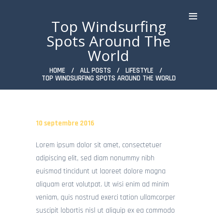
Top Windsurfing
Spots Around The
World
HOME
ALL POSTS
LIFESTYLE
TOP WINDSURFING SPOTS AROUND THE WORLD
ACCUEIL
WINDSURF
WINGFOIL
10 septembre 2016
PADDLE & PADDLE XXL
KAYAK TRANSPARENT &
Lorem ipsum dolor sit amet, consectetuer
CLASSIQUE
adipiscing elit, sed diam nonummy nibh
FUNBOAT
euismod tincidunt ut laoreet dolore magna
STAGES
aliquam erat volutpat. Ut wisi enim ad minim
TARIFS
veniam, quis nostrud exerci tation ullamcorper
SPOT
suscipit lobortis nisl ut aliquip ex ea commodo