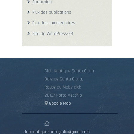
Connexion
Flux des publications
Flux des commentaires
Site de WordPress-FR
Club Nautique Santa Giulia
Baie de Santa Giulia,
Route du Moby dick
20137 Porto-Vecchio
Google Map
clubnautiquesantagiulia@gmail.com