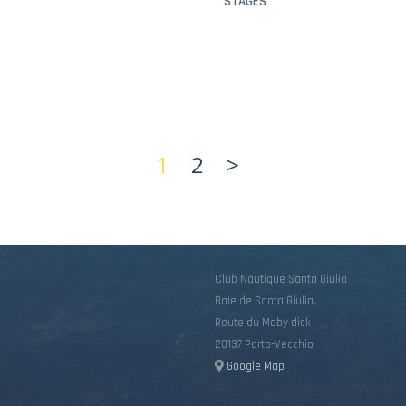
STAGES
1
2
>
Club Nautique Santa Giulia
Baie de Santa Giulia,
Route du Moby dick
20137 Porto-Vecchio
Google Map