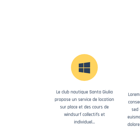
ACCUEIL
WINDSURF
WINGFOIL
Le club nautique Santa Giulia
Lorem
propose un service de location
consec
PADDLE & PADDLE
sur place et des cours de
sed
windsurf collectifs et
XXL
euismo
individuel…
dolor
KAYAK