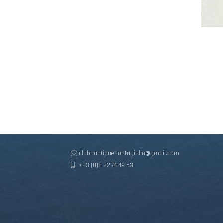
clubnautiquesantagiulia@gmail.com
+33 (0)6 22 74 49 53