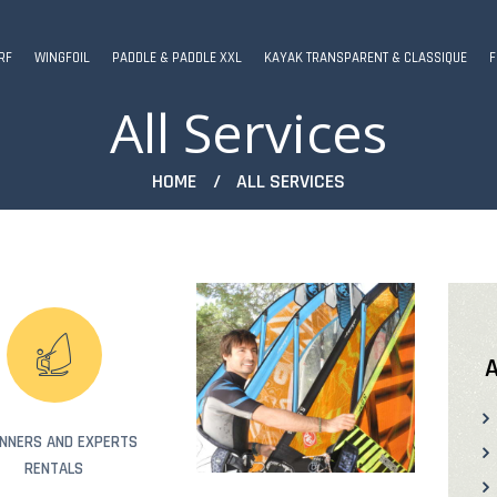
RF
WINGFOIL
PADDLE & PADDLE XXL
KAYAK TRANSPARENT & CLASSIQUE
F
All Services
HOME
ALL SERVICES
A
INNERS AND EXPERTS
RENTALS