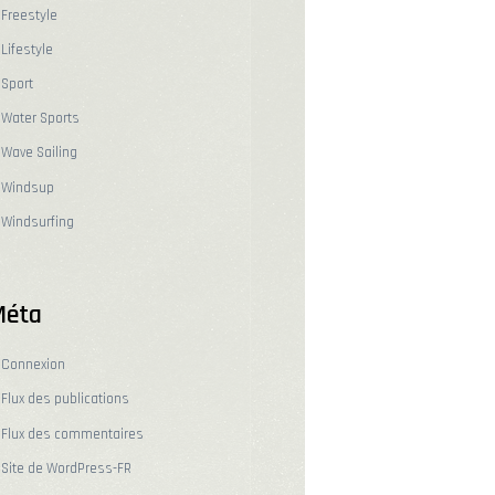
Freestyle
Lifestyle
Sport
Water Sports
Wave Sailing
Windsup
Windsurfing
Méta
Connexion
Flux des publications
Flux des commentaires
Site de WordPress-FR