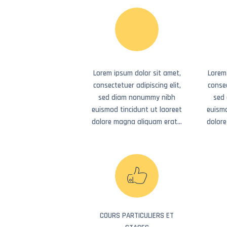
TRANSPARENT &
CLASSIQUE
FUNBOAT
STAGES
Lorem ipsum dolor sit amet,
Lorem
consectetuer adipiscing elit,
consec
TARIFS
sed diam nonummy nibh
sed
euismod tincidunt ut laoreet
euismo
SPOT
dolore magna aliquam erat…
dolor
CONTACT
COURS PARTICULIERS ET